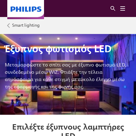
Smart lighting
Έξυπνος φωτισμός LED
Μεταμορφώστε το σπίτι σας με έξυπνο φωτισμό LED,
συνδεδεμένο μέσω WiZ. Φτιάξτε την τέλεια
ατμόσφαιρα για κάθε στιγμή με εύκολο έλεγχο μέσω
της εφαρμογής και της φωνής σας.
Επιλέξτε έξυπνους λαμπτήρες
LED