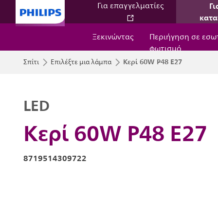
Γι
Για επαγγελματίες
κατα
Ξεκινώντας
Περιήγηση σε εσω
φωτισμό
Κερί 60W P48 E27
Σπίτι
Επιλέξτε μια λάμπα
LED
Κερί 60W P48 E27
8719514309722