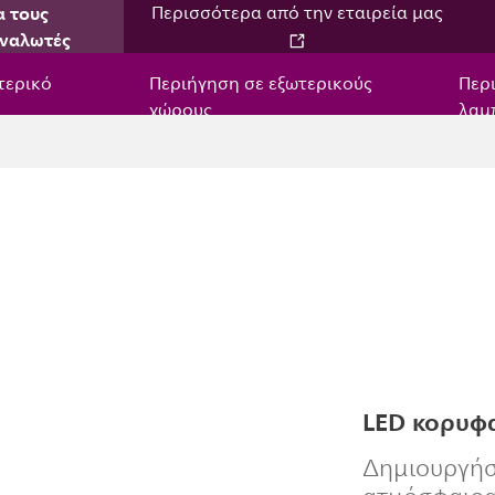
α τους
Περισσότερα από την εταιρεία μας
ναλωτές
τερικό
Περιήγηση σε εξωτερικούς
Περ
χώρους
λαμ
LED κορυφα
Δημιουργήσ