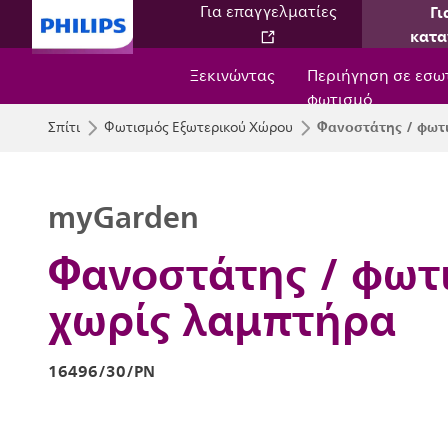
Γι
Για επαγγελματίες
κατα
Ξεκινώντας
Περιήγηση σε εσω
φωτισμό
Φανοστάτης / φωτι
Σπίτι
Φωτισμός Εξωτερικού Χώρου
myGarden
Φανοστάτης / φωτι
χωρίς λαμπτήρα
16496/30/PN