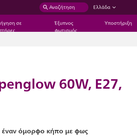
Αναζήτηση
Ελλάδα
ιήγηση σε
Έξυπνος
Υποστήριξη
πτήρες
φωτισμός
penglow 60W, E27,
 έναν όμορφο κήπο με φως