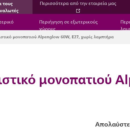
α τους
Περισσότερα από την εταιρεία μας
ναλωτές
τερικό
Περιήγηση σε εξωτερικούς
Περ
χώρους
λαμ
στικό μονοπατιού Alpenglow 60W, E27, χωρίς λαμπτήρα
στικό μονοπατιού Al
Απολαύστε