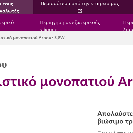
α τους
Περισσότερα από την εταιρεία μας
ναλωτές
τερικό
Περιήγηση σε εξωτερικούς
Περ
χώρους
λαμ
ιστικό μονοπατιού Arbour 3,8W
ου
ιστικό μονοπατιού A
Απολαύστε
βιώσιμο τ