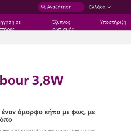
Αναζήτηση
Ελλάδα
ιήγηση σε
Έξυπνος
Υποστήριξη
πτήρες
φωτισμός
rbour 3,8W
 έναν όμορφο κήπο με φως, με
ρόπο