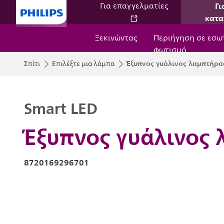
Γι
Για επαγγελματίες
κατα
Ξεκινώντας
Περιήγηση σε εσω
φωτισμό
Έξυπνος γυάλινος λαμπτήρας
Σπίτι
Επιλέξτε μια λάμπα
Smart LED
Έξυπνος γυάλινος 
8720169296701