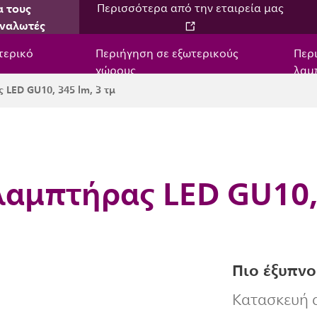
α τους
Περισσότερα από την εταιρεία μας
ναλωτές
τερικό
Περιήγηση σε εξωτερικούς
Περ
χώρους
λαμ
 LED GU10, 345 lm, 3 τμ
λαμπτήρας LED GU10, 
Πιο έξυπνο
Κατασκευή α