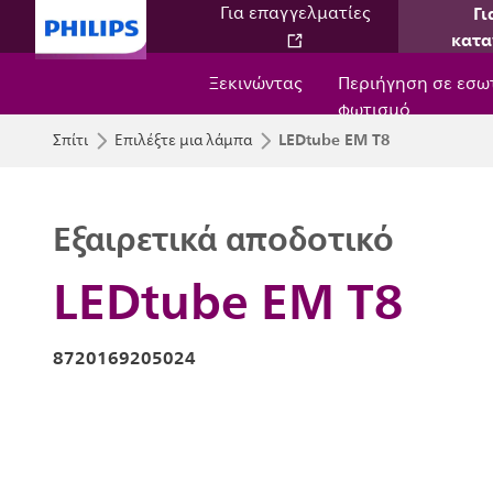
Γι
Για επαγγελματίες
κατα
Ξεκινώντας
Περιήγηση σε εσω
φωτισμό
LEDtube EM T8
Σπίτι
Επιλέξτε μια λάμπα
Εξαιρετικά αποδοτικό
LEDtube EM T8
8720169205024