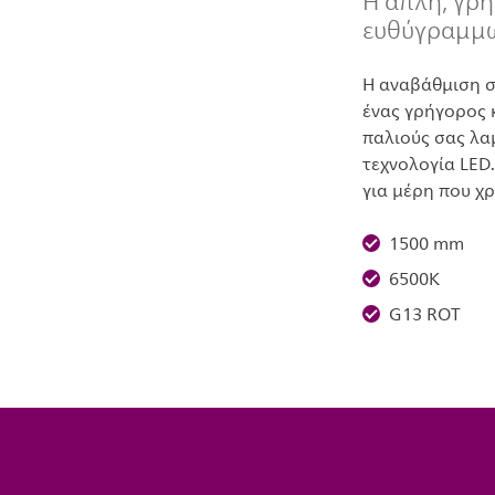
Η απλή, γρή
ευθύγραμμ
Η αναβάθμιση σ
ένας γρήγορος 
παλιούς σας λα
τεχνολογία LED.
για μέρη που χ
1500 mm
6500K
G13 ROT