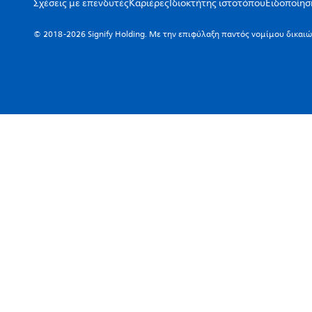
Σχέσεις με επενδυτές
Καριέρες
Ιδιοκτήτης ιστοτόπου
Ειδοποίηση
© 2018-2026 Signify Holding. Με την επιφύλαξη παντός νομίμου δικαι