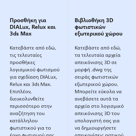
Προσθήκη για
Βιβλιοθήκη 3D
DIALux, Relux και
φωτιστικών
3ds Max
εξωτερικού χώρου
Κατεβάστε από εδώ,
Κατεβάστε από εδώ,
τις τελευταίες
τα τελευταία αρχεία
προσθήκες
απεικόνισης 3D σε
λογισμικού φωτισμού
μορφή .dwg της
για σχεδίαση DIALux,
σειράς φωτιστικών
Relux και 3ds Max.
εξωτερικού χώρου.
Επιπλέον,
Μπορείτε εύκολα να
διευκολυνθείτε
ανεβάσετε αυτά τα
περισσότερο στην
αρχεία στο λογισμικό
αναζήτηση του
απεικόνισης 3D του
κατάλληλου
υπολογιστή σας για
φωτιστικού για το
να δημιουργήσετε
έργο φωτισμού σας.
απεικονίσεις αστικού